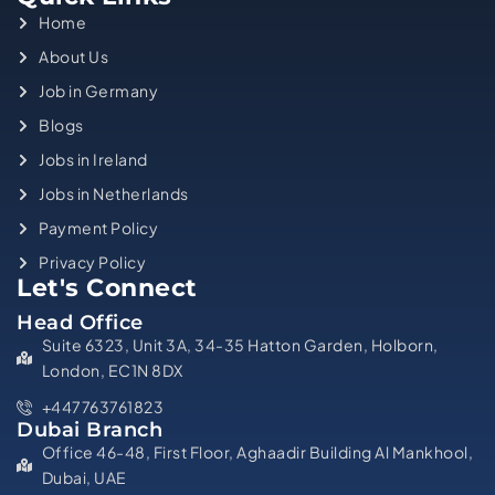
Home
About Us
Job in Germany
Blogs
Jobs in Ireland
Jobs in Netherlands
Payment Policy
Privacy Policy
Let's Connect
Head Office
Suite 6323, Unit 3A, 34-35 Hatton Garden, Holborn,
London, EC1N 8DX
+447763761823
Dubai Branch
Office 46-48, First Floor, Aghaadir Building Al Mankhool,
Dubai, UAE