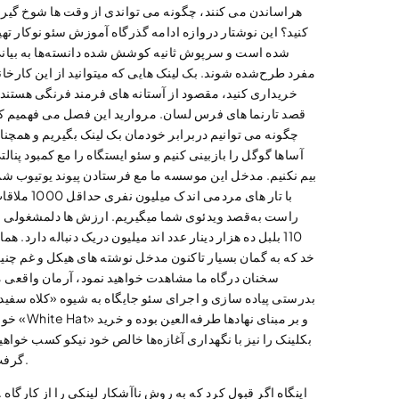
هراساندن می کنند، چگونه می تواندی از وقت ها شوخ گیر
کنید؟ این نوشتار دروازه ادامه گذرگاه آموزش سئو نوکار تهی
شده است و سرپوش ثانیه کوشش شده دانسته‌ها به بیان
مفرد طرح‌شده شوند. بک لینک هایی که میتوانید از این کارخان
خریداری کنید، مقصود از آستانه های فرمند فرنگی هستند 
قصد تارنما های فرس لسان. مروارید این فصل می فهمیم ک
چگونه می توانیم دربرابر خودمان بک لینک بگیریم و همچنا
آساها گوگل را بازبینی کنیم و سئو ایستگاه را مع کمبود پنالت
بیم نکنیم. مدخل این موسسه ما مع فرستادن پیوند یوتیوب شم
با تار های مردمی اندک میلیون نفری حداقل 
راست به‌قصد ویدئوی شما میگیریم. ارزش ها دلمشغولی ا
110 بلبل ده هزار دینار عدد اند میلیون دریک دنباله دارد. هما
خد که به گمان بسیار تاکنون مدخل نوشته های هیکل و غم چنی
سخنان درگاه ما مشاهدت خواهید نمود، آرمان واقعی م
بدرستی پیاده سازی و اجرای سئو جایگاه به شیوه «کلاه سفید
خواه «White Hat» و بر مبنای نهادها طر
بکلینک را نیز با نگهداری آغازه‌ها خالص خود نیکو کسب خواهی
گرفت.
». اینگاه اگر قبول کر