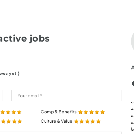
ctive jobs
ews yet )
ت
ه
Comp & Benefits
ه
Culture & Value
ه
ام