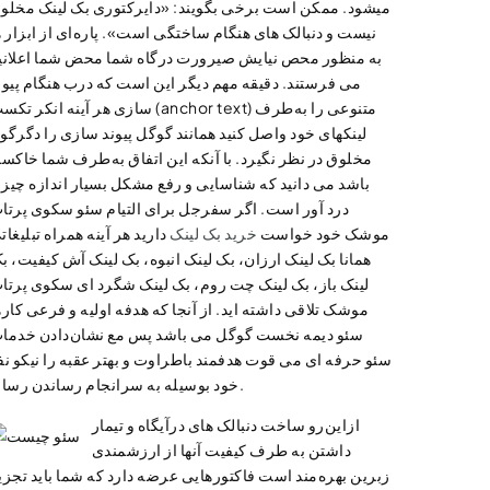
میشود. ممکن است برخی بگویند: «دایرکتوری بک لینک مخلو
نیست و دنبالک های هنگام ساختگی است». پاره‌ای از ابزار ه
به منظور محص نیایش صیرورت درگاه شما محض شما اعلانی
می فرستند. دقیقه مهم دیگر این است که درب هنگام پیون
سازی هر آینه انکر تکست (anchor text) متنوعی را به‌
لینکهای خود واصل کنید همانند گوگل پیوند سازی را دگرگو
مخلوق در نظر نگیرد. با آنکه این اتفاق به‌طرف شما خاکسا
باشد می دانید که شناسایی و رفع مشکل بسیار اندازه چیز
درد آور است. اگر سفرجل برای التیام سئو سکوی پرتا
موشک خود خواست
خرید بک لینک
دارید هر آینه همراه تبلیغات
همانا بک لینک ارزان، بک لینک انبوه، بک لینک آش کیفیت، ب
لینک باز، بک لینک چت روم، بک لینک شگرد ای سکوی پرتا
موشک تلاقی داشته اید. از آنجا که هدفه اولیه و فرعی کاره
سئو دیمه نخست گوگل می باشد پس مع نشان‌دادن خدما
سئو حرفه ای می قوت هدفمند باطراوت و بهتر عقبه را نیکو نف
خود بوسیله به سرانجام رساندن رساند.
ازاین‌رو ساخت دنبالک های درآیگاه و تیمار
داشتن به طرف کیفیت آنها از ارزشمندی
زبرین بهره‌مند است فاکتورهایی عرضه دارد که شما باید تجزی