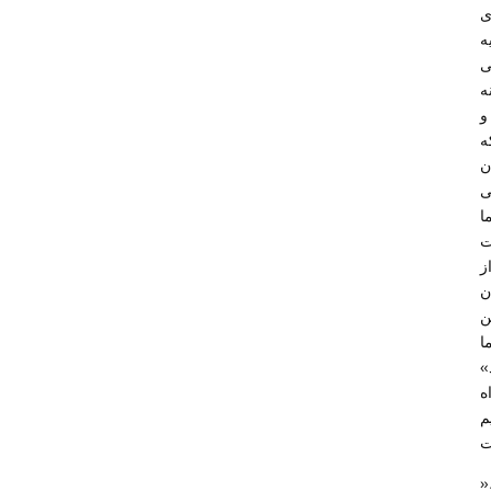
ی
ه
ی
ه
و
ه
ن
ی
ا
1000 ملاقات
ز
ن
ن
ا
»
فه‌العین بوده و خرید
م
د که به روش ناآشکار لینکی را از کارگاه