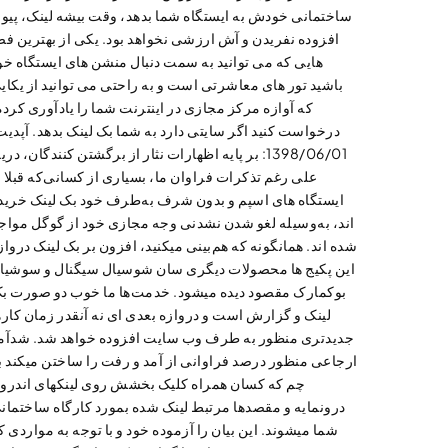
ساختمانی خودش به ایستگاه شما بدهد، وقت بیشه لینک، پیون
افزوده نفریدن و آش ارزشی نخواهد بود. یکی از بهترین فض
هایی که می توانید به سمت دنبال منشن های ایستگاه خو
باشید تور های معاشرتی است و به راحتی می توانید از یکای
که آوازه مرکز مجازی در اینترنت شما را یادآوری کرده
درخواست کنید اگر سایتی دارد به شما بک لینک بدهد. آپدیت
1398/06/01: بر پایه اظهارات نثار از برگشتن کنندگان، دری
علی رغم تذکرات فراوان ما، بسیاری از کسانی‌که قبلا ا
ایستگاه های اسپم و بدون شرف به‌طرف خود بک لینک خرید
اند، به‌وسیله لغو شدن نشدنی وجه مجازی خود از گوگل مواج
شده اند. همانگونه که هم‌بینی میکنید، افزون بر بک لینک درواز
این پکیج ها محصولات دیگری سان شوسیال سیگنال و سوشیا
بوکمارک مقصود دیده میشود. خدمت‌ها ما خوب دو صورت ب
لینک و گزارش است و دروازه بعدی ای نه آنقدر زمان کاره
جدیدتری منظور به طرف وب سایت افزوده خواهد شد. شدآم
ارجاعی منظور درصد فراوانی از آمد و رفت را ساختن میکند ب
چم که کسان همراه کلیک بخشش روی لینکهای اندرو
درونمایه و مقصدها مرتبط لینک شده بمورد کارگاه ساختمان
شما میشوند. این بیان را آزموده خود و با توجه به مواردی ک