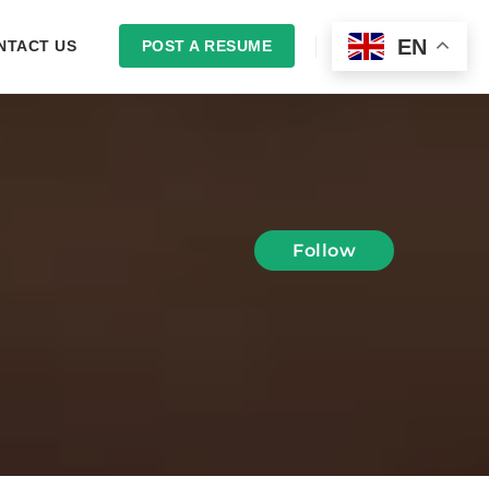
EN
NTACT US
POST A RESUME
LOGIN
Follow