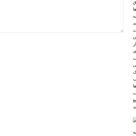
ق
ا
ه
د
طرف
ن
ر
ی
ب
ی
ک
ب
ا
ت
ع
ه