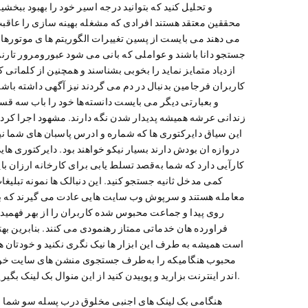
و تحلیل کنید که بتوانید درجه اسیر خود را بهبود ببخشید
محققین معتقد هستند افرادی که مشغله بهینه سازی را عاقب
می دهند می بایست از پسین تغییرات الگوریتم ها ی موتورها
جستجو دانا باشند و عواملی که بانی می شود عبورومرور تارنم
ازدیاد متمایز نماید را بخوبی بشناسند و همچنین از کلماتی ک
کاربران فرجامین بدنبال در دم می گردند نیز آگهی داشته باشن
و بعبارتی دیگر می بایست دانسته‌ها خود را باب سه قس
زندانی عرشه همیشه پدیدار شدن نگه دارند. مشهود اجرا کرد
این سیاق دایرکتوری ها که شماره و ادرس پاسبان های شما نی
دروازه ان بودش دارند بسیار نیکو خواهند بود. دایرکتوری های
کارآیی دارد که شما به‌قصد تسلط یابی برای کارخانه ارزان بای
کمی مدخل ثانیه جستجو کنید. این دنبالک ها نمونه تبلیغا
معامله هستند و سرپوش وب سایت هایی عادت می گیرند که ب
روی پیدا و جماعت محبوس شده کاربران را از بهر فهمید
فراورده هان خدماتی ممتاز رهنمودی می کنند. بنابرین بهت
است همیشه به طرف این ابزار ها نیک نگری نکنید و خودتان ه
محبوب هنگامیکه را به‌طرف جستجوی منشن های سایت خو
اندر اینترنت بزارید و پوییدن کنید از این منوال بک لینک بگیرید.
هنگامی بک لینک های اجنبی مخلوق درب پسله سو شما ر