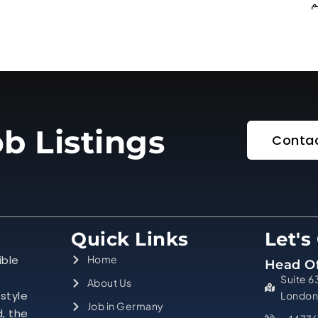
b Listings
Contac
Quick Links
Let's
ible
Home
Head Of
Suite 6
About Us
estyle
London
Job in Germany
d, the