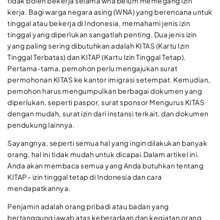
tidak boleh bekerja selama wna belum memegang izin
kerja. Bagi warga negara asing (WNA) yang berencana untuk
tinggal atau bekerja di Indonesia, memahami jenis izin
tinggal yang diperlukan sangatlah penting. Dua jenis izin
yang paling sering dibutuhkan adalah KITAS (Kartu Izin
Tinggal Terbatas) dan KITAP (Kartu Izin Tinggal Tetap).
Pertama-tama, pemohon perlu mengajukan surat
permohonan KITAS ke kantor imigrasi setempat. Kemudian,
pemohon harus mengumpulkan berbagai dokumen yang
diperlukan, seperti paspor, surat sponsor Mengurus KITAS
dengan mudah, surat izin dari instansi terkait, dan dokumen
pendukung lainnya.
Sayangnya, seperti semua hal yang ingin dilakukan banyak
orang, hal ini tidak mudah untuk dicapai.Dalam artikel ini,
Anda akan membaca semua yang Anda butuhkan tentang
KITAP– izin tinggal tetap di Indonesia dan cara
mendapatkannya.
Penjamin adalah orang pribadi atau badan yang
bertanggung jawab atas keberadaan dan kegiatan orang