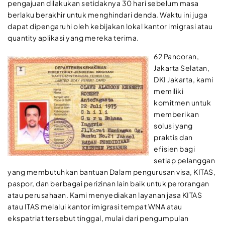
pengajuan dilakukan setidaknya 30 hari sebelum masa
berlaku berakhir untuk menghindari denda. Waktu ini juga
dapat dipengaruhi oleh kebijakan lokal kantor imigrasi atau
quantity aplikasi yang mereka terima.
62 Pancoran,
Jakarta Selatan,
DKI Jakarta, kami
memiliki
komitmen untuk
memberikan
solusi yang
praktis dan
efisien bagi
setiap pelanggan
yang membutuhkan bantuan Dalam pengurusan visa, KITAS,
paspor, dan berbagai perizinan lain baik untuk perorangan
atau perusahaan. Kami menyediakan layanan jasa KITAS
atau ITAS melalui kantor imigrasi tempat WNA atau
ekspatriat tersebut tinggal, mulai dari pengumpulan