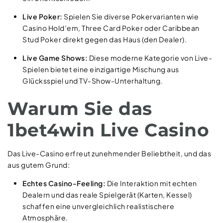
Live Poker:
Spielen Sie diverse Pokervarianten wie
Casino Hold’em, Three Card Poker oder Caribbean
Stud Poker direkt gegen das Haus (den Dealer).
Live Game Shows:
Diese moderne Kategorie von Live-
Spielen bietet eine einzigartige Mischung aus
Glücksspiel und TV-Show-Unterhaltung.
Warum Sie das
1bet4win Live Casino
Das Live-Casino erfreut zunehmender Beliebtheit, und das
aus gutem Grund:
Echtes Casino-Feeling:
Die Interaktion mit echten
Dealern und das reale Spielgerät (Karten, Kessel)
schaffen eine unvergleichlich realistischere
Atmosphäre.