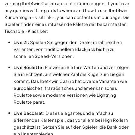
vermag 1bet4win Casino absolut zu überzeugen. If you have
any queries with regards to where and how to use 1bet4win
Kundenlogin –
visit link
-, you can contact us at our page. Die
Spieler finden eine umfassende Palette der bekanntesten
Tischspiel-Klassiker:
Live 21:
Spielen Sie gegen den Dealer in zahlreichen
Varianten, von traditionellem Blackjack bis hin zu
schnellen Speed-Versionen.
Live Roulette:
Platzieren Sie Ihre Wetten und verfolgen
Sie in Echtzeit, auf welcher Zahl die Kugel zum Liegen
kommt. Das 1bet4win Casino hat diverse Varianten wie
europäisches, französisches und amerikanisches
Roulette sowie moderne Versionen wie Lightning
Roulette parat.
Live Baccarat:
Dieses elegantes und einfach zu
erlernendes Kartenspiel, das vor allem bei High Rollern
geschätzt ist. Setzen Sie auf den Spieler, die Bank oder
ein Unentschieden.