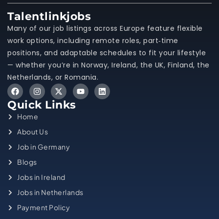
Talentlinkjobs
Many of our job listings across Europe feature flexible
work options, including remote roles, part‑time
positions, and adaptable schedules to fit your lifestyle
— whether you’re in Norway, Ireland, the UK, Finland, the
Netherlands, or Romania.
Quick Links
Home
About Us
Job in Germany
Blogs
Jobs in Ireland
Jobs in Netherlands
Payment Policy