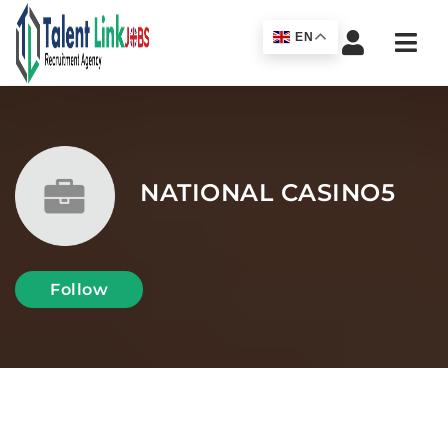
Navi
EN
NATIONAL CASINO5
Follow