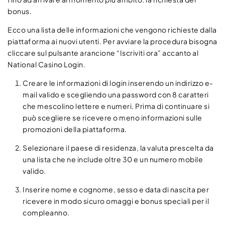
bonus.
Ecco una lista delle informazioni che vengono richieste dalla
piattaforma ai nuovi utenti. Per avviare la procedura bisogna
cliccare sul pulsante arancione “Iscriviti ora” accanto al
National Casino Login.
Creare le informazioni di login inserendo un indirizzo e-
mail valido e scegliendo una password con 8 caratteri
che mescolino lettere e numeri. Prima di continuare si
può scegliere se ricevere o meno informazioni sulle
promozioni della piattaforma.
Selezionare il paese di residenza, la valuta prescelta da
una lista che ne include oltre 30 e un numero mobile
valido.
Inserire nome e cognome, sesso e data di nascita per
ricevere in modo sicuro omaggi e bonus speciali per il
compleanno.