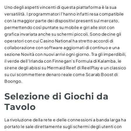
Uno degli aspetti vincenti di questa piattaforma è la sua
versatilità. I programmatori l’hanno infatti resa compatibile
con la maggior parte dei dispositivi presenti sul mercato,
permettendo così puntate su mobile e giri alle slot con
grafica invariata anche su schermi piccoli. Sono decine gli
operatori con cui Casino National ha stretto accordi di
collaborazione con software aggiornati di continuo e una
sezione Novità con nuovi arrivi ogni giorno. Tra gli imperdibili,
il verde dell’Irlanda con Finnegan’s Formula di Kalamba, le
sirene degli abissi su Mermaid Reef di ReelPlay e un classico
su cui scommettere denaro reale come Scarab Boost di
Boongo.
Selezione di Giochi da
Tavolo
La rivoluzione della rete e delle connessioni a banda larga ha
portato le sale direttamente sugli schermi degli utenti con