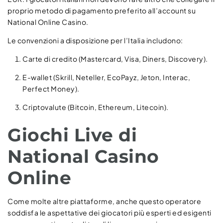
proprio metodo di pagamento preferito all’account su
National Online Casino.
Le convenzioni a disposizione per l’Italia includono:
Carte di credito (Mastercard, Visa, Diners, Discovery).
E-wallet (Skrill, Neteller, EcoPayz, Jeton, Interac,
Perfect Money).
Criptovalute (Bitcoin, Ethereum, Litecoin).
Giochi Live di
National Casino
Online
Come molte altre piattaforme, anche questo operatore
soddisfa le aspettative dei giocatori più esperti ed esigenti