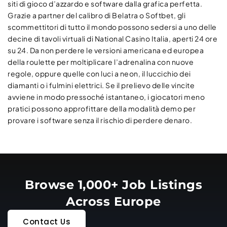
siti di gioco d’azzardo e software dalla grafica perfetta.
Grazie a partner del calibro di Belatra o Softbet, gli
scommettitori di tutto il mondo possono sedersi a uno delle
decine di tavoli virtuali di National Casino Italia, aperti 24 ore
su 24. Da non perdere le versioni americana ed europea
della roulette per moltiplicare l’adrenalina con nuove
regole, oppure quelle con luci a neon, il luccichio dei
diamanti o i fulmini elettrici. Se il prelievo delle vincite
avviene in modo pressoché istantaneo, i giocatori meno
pratici possono approfittare della modalità demo per
provare i software senza il rischio di perdere denaro.
Browse 1,000+ Job Listings
Across Europe
Contact Us