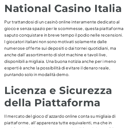
National Casino Italia
Pur trattandosi di un casinò online interamente dedicato al
gioco e senza spazio per le scommesse, questa piattaforma
saputo conquistare in breve tempo il podio nelle recensioni.
I giocatori italiani non sono motivati solamente dalle
numerose offerte sui depositi o dai tornei quotidiani, ma
anche dall’assortimento di slot machine e tavoli live,
disponibili a migliaia. Una buona notizia anche per i meno
esperti è anche la possibilità di evitare il denaro reale,
puntando solo in modalità demo.
Licenza e Sicurezza
della Piattaforma
Il mercato del gioco d’azzardo online conta su migliaia di
piattaforme, all’apparenza tutte equivalenti, ma che in