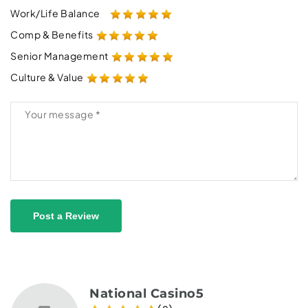
Work/Life Balance
Comp & Benefits
Senior Management
Culture & Value
Post a Review
National Casino5