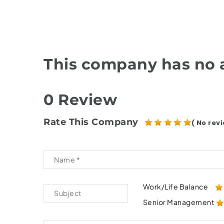
This company has no a
0 Review
Rate This Company
( No revi
Work/Life Balance
Senior Management