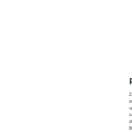
Z
z
u
n
d
B