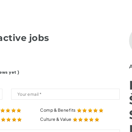
ctive jobs
ews yet )
Comp & Benefits
Culture & Value