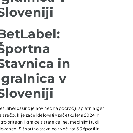
Sloveniji
BetLabel:
Športna
Stavnica in
Igralnica v
Sloveniji
etLabel casino je novinec na področju spletnih iger
a srečo, ki je začel delovati v začetku leta 2024 in
itro pritegnil igralce s stare celine, med njimi tudi
lovence. S športno stavnico z več kot 50 športi in