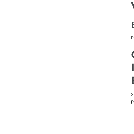
P
S
p